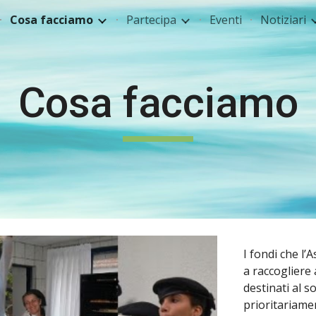
Cosa facciamo
Partecipa
Eventi
Notiziari
ip to main content
Skip to navigat
Cosa facciamo
I fondi che l’
a raccogliere
destinati al 
prioritariame