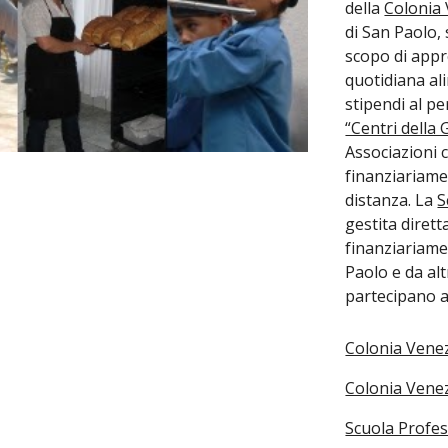
della
Colonia 
di San Paolo, 
scopo di appr
quotidiana al
stipendi al pe
“Centri della
Associazioni 
finanziariame
distanza. La
S
gestita diret
finanziariame
Paolo e da al
partecipano a
Colonia Vene
Colonia Venez
Scuola Profe