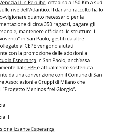
Venezia II in Peruibe
, cittadina a 150 Km a sud
sulle rive dell’Atlantico. Il danaro raccolto ha lo
ovvigionare quanto necessario per la
imentazione di circa 350 ragazzi, pagare gli
rsonale, mantenere efficienti le strutture. I
 Gioventù”
in San Paolo, gestiti da altre
collegate al
CEPE
vengono aiutati
nte con la promozione delle adozioni a
cuola Esperança
in San Paolo, anch’essa
tamente dal
CEPE
è attualmente sostenuta
nte da una convenzione con il Comune di San
tre Associazioni e Gruppi di Milano che
l “Progetto Meninos frei Giorgio”.
zia
ia II
ssionalizzante
Esperança